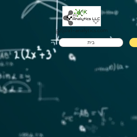
g2@a1-analytics.com
בית