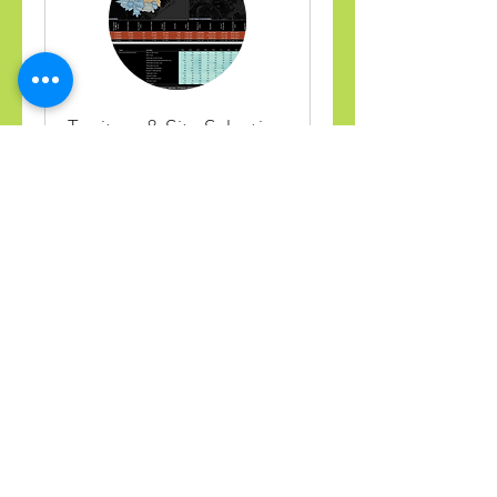
Territory & Site Selection
Meeting
Discover Hidden Territory
Opportunities and Site Selection
Secrets
קראו עוד
שעה
Free
Free
להרשמה