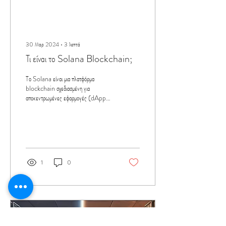
30 Μαρ 2024
∙
3
λεπτά
Τι είναι το Solana Blockchain;
Το Solana είναι μια πλατφόρμα
blockchain σχεδιασμένη για
αποκεντρωμένες εφαρμογές (dApps).
Ακολουθεί μια ανάλυση των βασικών...
1
0