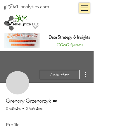
g2@a1-analytics.com
Data Strategy & Insights
ICONO Systems
Περισσότερες ενέργειες
Ακολουθήστε
Διαχειριστής
Gregory Grzegorzyk
0 Ακόλουθοι
0 Ακολουθείτε
Profile