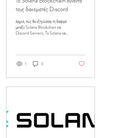
Το Solana Blockchain συναντά
τους διακομιστές Discord
Αρχικά, πώς θα εξηγούσατε τη διαφορά
μεταξύ Solana Blockchain και
Discord Servers; Το Solana και
το Discord είναι θεμελιωδώς
διαφορετικές...
1
0