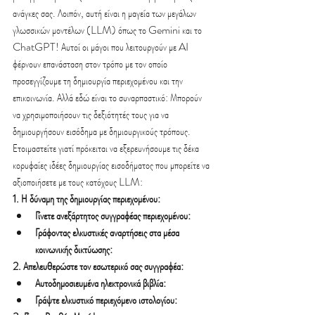
ανάγκες σας. Λοιπόν, αυτή είναι η μαγεία των μεγάλων 
γλωσσικών μοντέλων (LLM) όπως το Gemini και το 
ChatGPT! Αυτοί οι μάγοι που λειτουργούν με AI 
φέρνουν επανάσταση στον τρόπο με τον οποίο 
προσεγγίζουμε τη δημιουργία περιεχομένου και την 
επικοινωνία. Αλλά εδώ είναι το συναρπαστικό: Μπορούν 
να χρησιμοποιήσουν τις δεξιότητές τους για να 
δημιουργήσουν εισόδημα με δημιουργικούς τρόπους.
Ετοιμαστείτε γιατί πρόκειται να εξερευνήσουμε τις δέκα 
κορυφαίες ιδέες δημιουργίας εισοδήματος που μπορείτε να 
αξιοποιήσετε με τους κατόχους LLM:
1. Η δύναμη της δημιουργίας περιεχομένου:
Γίνετε ανεξάρτητος συγγραφέας περιεχομένου:
Γράφοντας ελκυστικές αναρτήσεις στα μέσα 
κοινωνικής δικτύωσης:
2. Απελευθερώστε τον εσωτερικό σας συγγραφέα:
Αυτοδημοσιευμένα ηλεκτρονικά βιβλία:
Γράψτε ελκυστικό περιεχόμενο ιστολογίου: