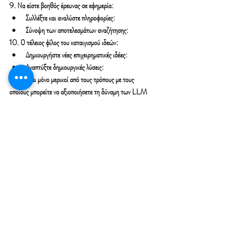
9. Να είστε βοηθός έρευνας σε εφημερία:
Συλλέξτε και αναλύστε πληροφορίες:
Σύνοψη των αποτελεσμάτων αναζήτησης:
10. Ο τέλειος φίλος του καταιγισμού ιδεών:
Δημιουργήστε νέες επιχειρηματικές ιδέες:
Αναπτύξτε δημιουργικές λύσεις:
Αυτοί είναι μόνο μερικοί από τους τρόπους με τους 
οποίους μπορείτε να αξιοποιήσετε τη δύναμη των LLM 
για τη δημιουργία εισοδήματος. Θυμηθείτε, το κλειδί είναι 
να είστε δημιουργικοί και να βρείτε τρόπους να 
χρησιμοποιήσετε αυτά τα εργαλεία για να προσθέσετε αξία 
στις υπηρεσίες ή τα προϊόντα σας.
Πρόσθετη συμβουλή:
Ακολουθώντας αυτές τις συμβουλές και εξερευνώντας τις 
δυνατότητες ενός MBA, μπορείτε να ανοίξετε έναν νέο 
κόσμο ευκαιριών εισοδήματος. Λοιπόν, τι περιμένεις; 
Χρησιμοποιήστε τη δύναμη του AI προς όφελός σας 
σήμερα!