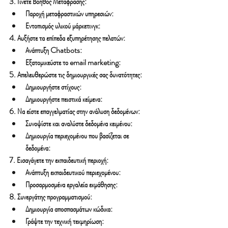
3. Γίνετε Βοηθός Μετάφρασης:
Παροχή μεταφραστικών υπηρεσιών:
Εντοπισμός υλικού μάρκετινγκ:
4. Αυξήστε τα επίπεδα εξυπηρέτησης πελατών:
Ανάπτυξη Chatbots:
Εξατομικεύστε το email marketing:
5. Απελευθερώστε τις δημιουργικές σας δυνατότητες:
Δημιουργήστε στίχους:
Δημιουργήστε πειστικά κείμενα:
6. Να είστε επαγγελματίας στην ανάλυση δεδομένων:
Συνοψίστε και αναλύστε δεδομένα κειμένου:
Δημιουργία περιεχομένου που βασίζεται σε 
δεδομένα:
7. Εισαγάγετε την εκπαιδευτική περιοχή:
Ανάπτυξη εκπαιδευτικού περιεχομένου:
Προσαρμοσμένα εργαλεία εκμάθησης:
8. Συνεργάτης προγραμματισμού:
Δημιουργία αποσπασμάτων κώδικα:
Γράψτε την τεχνική τεκμηρίωση: