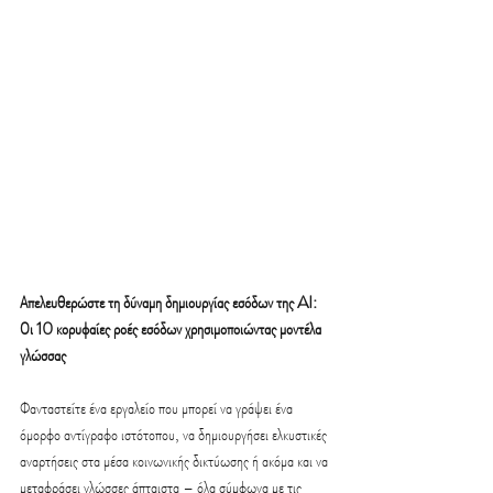
Απελευθερώστε τη δύναμη δημιουργίας εσόδων της AI: 
Οι 10 κορυφαίες ροές εσόδων χρησιμοποιώντας μοντέλα 
γλώσσας
Φανταστείτε ένα εργαλείο που μπορεί να γράψει ένα 
όμορφο αντίγραφο ιστότοπου, να δημιουργήσει ελκυστικές 
αναρτήσεις στα μέσα κοινωνικής δικτύωσης ή ακόμα και να 
μεταφράσει γλώσσες άπταιστα – όλα σύμφωνα με τις 